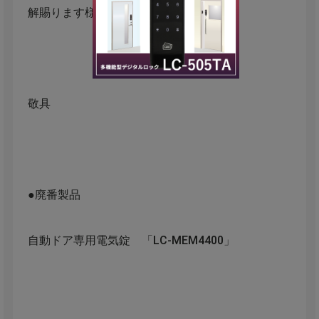
解賜ります様お願い申し上げます。
敬具
●廃番製品
自動ドア専用電気錠 「LC-MEM4400」