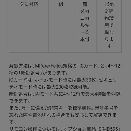
グに対応
組
備
15m
メカ
※建
ニカ
物環
ルキ
境で
ー5
異な
本付
りま
す
解錠方法は、Mifare/Felica規格の「ICカード」と、4～12
桁の「暗証番号」があります。
ICカードは、ホームモード時には最大30枚、セキュリ
ティモード時には最大200枚登録可能。
暗証番号は、両モード共に4～12桁で最大4種類を登録
できます。
また、万一に備えた非常キーを標準装備。暗証番号を
忘れた際や電池切れの場合でも安心して解錠できま
す。
リモコン操作については、オプション部品「SR-ID505」