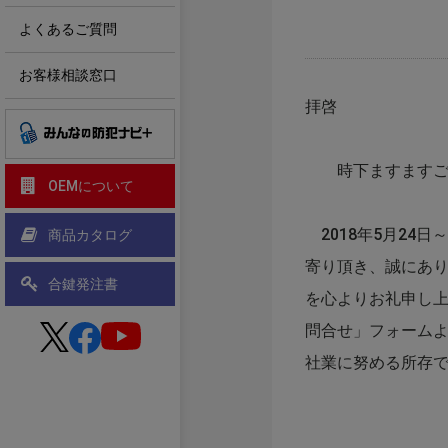
よくあるご質問
お客様相談窓口
拝啓
時下ますますご盛
OEMについて
2018年5月24
商品カタログ
寄り頂き、誠にあ
合鍵発注書
を心よりお礼申し
問合せ」フォーム
社業に努める所存