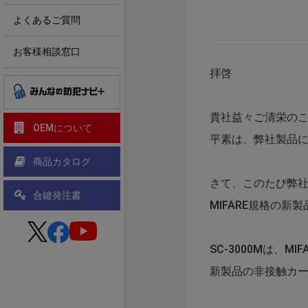
よくあるご質問
お客様相談窓口
拝啓
貴社益々ご清栄の
OEMについて
平素は、弊社製品
商品カタログ
さて、このたび弊
合鍵発注書
MIFARE規格の新
SC-3000Mは、M
新製品の非接触カー