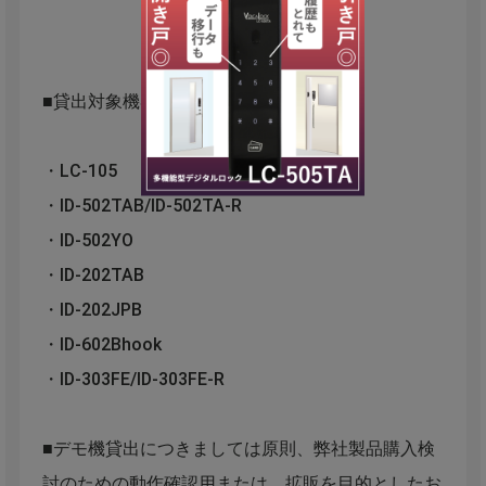
■貸出対象機器
・LC-105
・ID-502TAB/ID-502TA-R
・ID-502YO
・ID-202TAB
・ID-202JPB
・ID-602Bhook
・ID-303FE/ID-303FE-R
■デモ機貸出につきましては原則、弊社製品購入検
討のための動作確認用または、拡販を目的としたお