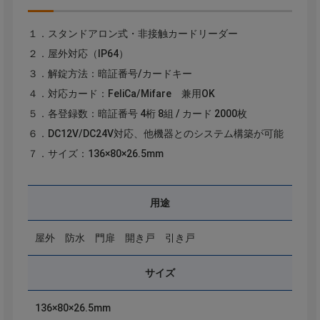
１．スタンドアロン式・非接触カードリーダー
２．屋外対応（IP64）
３．解錠方法：暗証番号/カードキー
４．対応カード：FeliCa/Mifare 兼用OK
５．各登録数：暗証番号 4桁 8組 / カード 2000枚
６．DC12V/DC24V対応、他機器とのシステム構築が可能
７．サイズ：136×80×26.5mm
用途
屋外 防水 門扉 開き戸 引き戸
サイズ
136×80×26.5mm