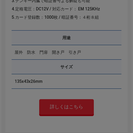
3.テンキー内臓で暗証番号よる解錠も可能
4.定格電圧：DC12V / 対応カード： EM 125KHz
5.カード登録数：1000枚 / 暗証番号：４桁８組
用途
屋外 防水 門扉 開き戸 引き戸
サイズ
135x43x26mm
詳しくはこちら