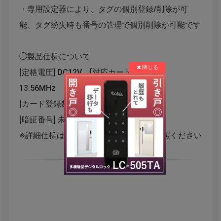
・専用設定器により、タグの個別登録/削除が可
能、タグ紛失時も番号の管理で個別削除が可能です
◯製品仕様について
[定格電圧] DC12V [対応カード] MIFARE
13.56MHz
[カード登録数] 1000枚
[暗証番号] 未搭載 [防水性] なし
※詳細仕様は製品カタログ/仕様書をご参照ください