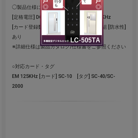
◯製品仕様について
[定格電圧] DC12V [対応カード] EM 125KHz
[カード登録数] 2000枚 [暗証番号] ４桁８組 [防水性]
あり
※詳細仕様は製品カタログ/仕様書をご参照ください
○対応カード・タグ
EM 125KHz [カード] SC-10 [タグ] SC-40/SC-
2000